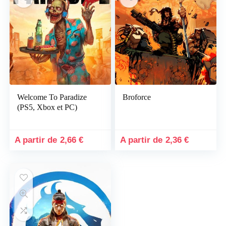
Welcome To Paradize
Broforce
(PS5, Xbox et PC)
2,66
€
2,36
€