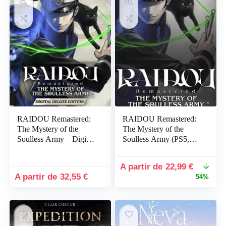
RAIDOU Remastered:
RAIDOU Remastered:
The Mystery of the
The Mystery of the
Soulless Army – Digital
Soulless Army (PS5,
Deluxe Edition PC
Switch, Switch 2,
Xbox, PC)
Le
Le
22,99
€
prix
prix
32,55
€
54%
initial
actuel
était :
est :
49,99 €.
22,99 €.