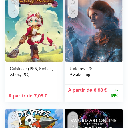
Cuisineer (PS5, Switch,
Unknown 9:
Xbox, PC)
Awakening
Le
Le
6,98
€
prix
prix
7,08
€
65%
initial
actuel
était :
est :
19,99 €.
6,98 €.