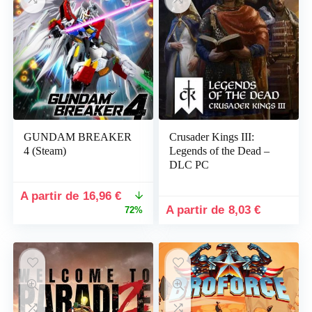
GUNDAM BREAKER
Crusader Kings III:
4 (Steam)
Legends of the Dead –
DLC PC
Le
Le
16,96
€
prix
prix
8,03
€
72%
initial
actuel
était :
est :
59,99 €.
16,96 €.