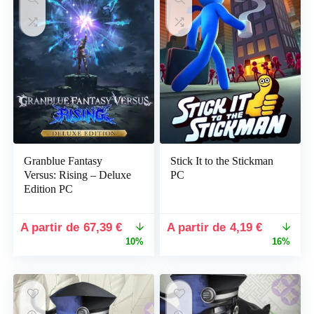
Xbox Series X
Xbox Series X|S
Toutes catégories
Granblue Fantasy
Stick It to the Stickman
Versus: Rising – Deluxe
PC
Edition PC
Le
Le
Le
Le
67,39
€
4,19
€
prix
prix
prix
prix
10%
16%
initial
actuel
initial
actuel
était :
est :
était :
est :
74,99 €.
67,39 €.
5,00 €.
4,19 €.