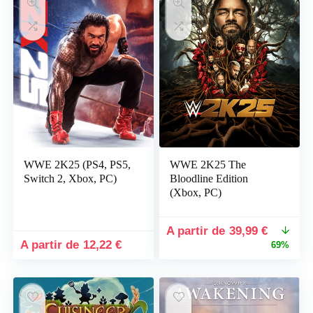
WWE 2K25 (PS4, PS5,
WWE 2K25 The
Switch 2, Xbox, PC)
Bloodline Edition
(Xbox, PC)
Le
Le
39,99
€
prix
prix
12,22
€
69%
initial
actuel
était :
est :
130,00 €.
39,99 €.