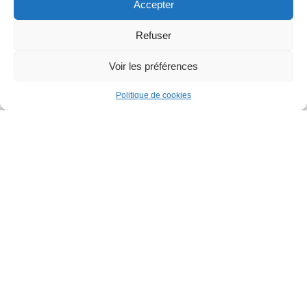
Accepter
Plaion
Playstation 5
PS5
Racing
RPG
Réaliste
Sci-Fi
Science Fiction
Simulation
Solo
Sport
Refuser
Sports
Steam
Story Rich
Stratégie
Tireur
Voir les préférences
Violent
0
Politique de cookies
Comparer
Vendeurs (prochainement)
Produits en cours d’examen
Contactez nous
Bonnes Affaires
Catalogue
(A VENIR)
Témoignages
Comment utiliser
Catalogue