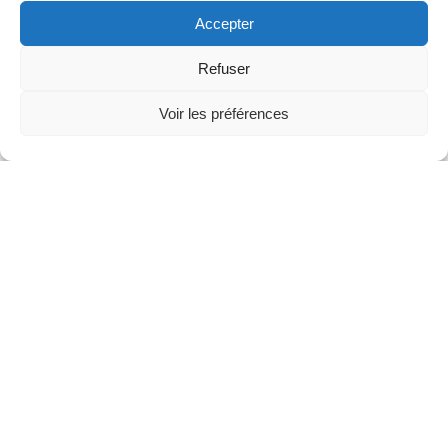
Plaion
Playstation 5
PS5
Racing
RPG
Réaliste
Accepter
Sci-Fi
Science Fiction
Simulation
Solo
Sport
Refuser
Sports
Steam
Story Rich
Stratégie
Tireur
Violent
Voir les préférences
0
Comparer
Vendeurs (prochainement)
Produits en cours d’examen
Contactez nous
Bonnes Affaires
Catalogue
(A VENIR)
Témoignages
Comment utiliser
Catalogue