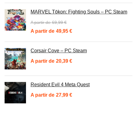
prix
prix
initial
actuel
MARVEL Tōkon: Fighting Souls – PC Steam
était :
est :
69,99
€
94,39 €.
69,59 €.
Le
Le
49,95
€
prix
prix
initial
actuel
Corsair Cove – PC Steam
était :
est :
20,39
€
69,99 €.
49,95 €.
Resident Evil 4 Meta Quest
27,99
€