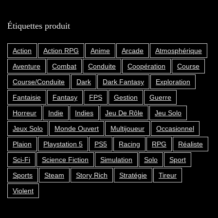
Étiquettes produit
Action
Action RPG
Anime
Arcade
Atmosphérique
Aventure
Combat
Conduite
Coopération
Course
Course/Conduite
Dark
Dark Fantasy
Exploration
Fantaisie
Fantasy
FPS
Gestion
Guerre
Horreur
Indie
Indies
Jeu De Rôle
Jeu Solo
Jeux Solo
Monde Ouvert
Multijoueur
Occasionnel
Plaion
Playstation 5
PS5
Racing
RPG
Réaliste
Sci-Fi
Science Fiction
Simulation
Solo
Sport
Sports
Steam
Story Rich
Stratégie
Tireur
Violent