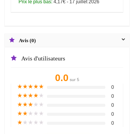
Prix le plus bas:
4,17€ - 17 juillet 2026
Avis (0)
Avis d'utilisateurs
0.0
sur 5
★
★
★
★
★
0
★
★
★
★
★
0
★
★
★
★
★
0
★
★
★
★
★
0
★
★
★
★
★
0