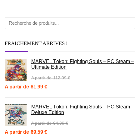
FRAICHEMENT ARRIVES !
MARVEL Tōkon: Fighting Souls – PC Steam –
Ultimate Edition
112,09
€
Le
Le
81,99
€
prix
prix
initial
actuel
MARVEL Tōkon: Fighting Souls – PC Steam –
Deluxe Edition
était :
est :
112,09 €.
81,99 €.
94,39
€
Le
Le
69,59
€