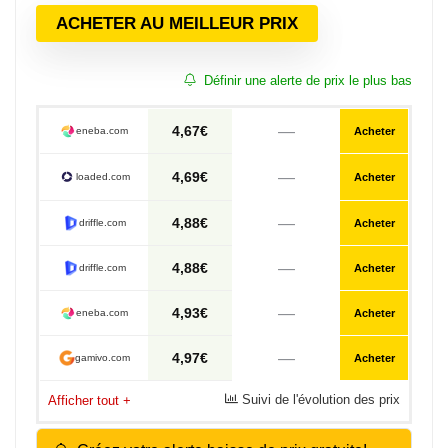
ACHETER AU MEILLEUR PRIX
Définir une alerte de prix le plus bas
—
4,67€
eneba.com
Acheter
—
4,69€
loaded.com
Acheter
—
4,88€
driffle.com
Acheter
—
4,88€
driffle.com
Acheter
—
4,93€
eneba.com
Acheter
—
4,97€
gamivo.com
Acheter
Suivi de l'évolution des prix
Afficher tout
+