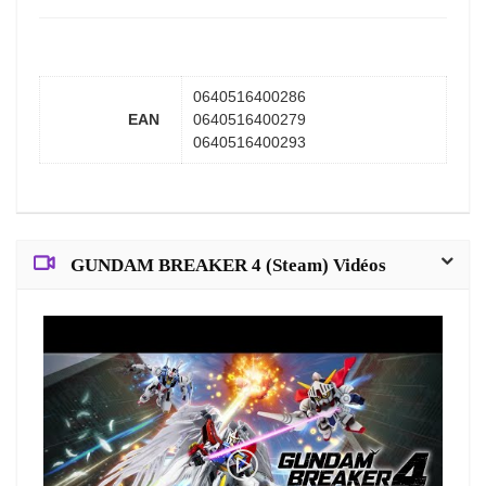
0640516400286
EAN
0640516400279
0640516400293
GUNDAM BREAKER 4 (Steam) Vidéos