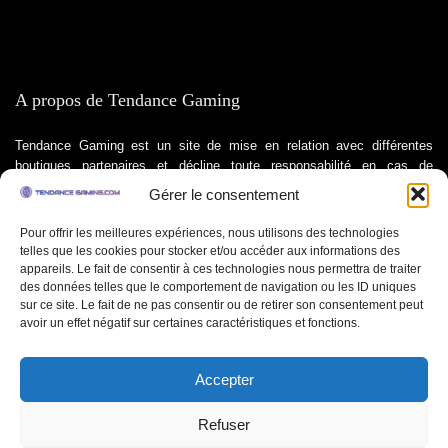
A propos de Tendance Gaming
Tendance Gaming est un site de mise en relation avec différentes
boutiques partenaires et décline toute responsabilité en cas de
différence entre le prix indiqué et le prix de vente. Les prix sont mis à
Gérer le consentement
jour toutes les 24h et sont fournis par nos boutiques partenaires.
Pour offrir les meilleures expériences, nous utilisons des technologies
Nous veillons à ne proposer que des jeux physiques ou des clés de
telles que les cookies pour stocker et/ou accéder aux informations des
jeux officielles activables en Europe et NON des comptes de jeux afin
appareils. Le fait de consentir à ces technologies nous permettra de traiter
de proposer une meilleur expérience de jeu.
des données telles que le comportement de navigation ou les ID uniques
sur ce site. Le fait de ne pas consentir ou de retirer son consentement peut
avoir un effet négatif sur certaines caractéristiques et fonctions.
Ce site contient des liens d’affiliation pour lesquels nous pouvons être
rémunérés.
Accepter
Site hébergé par SC
Refuser