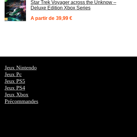
Star Trek Voyager across the Unknow –
Deluxe Edition Xbox Series
39,99
€
Jeux Nintendo
Jeux Pc
Jeux PS5
Jeux PS4
Jeux Xbox
Précommandes