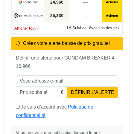
—
24,96€
eneba.com
Acheter
—
25,33€
gamesplanet.com
Acheter
Suivi de l'évolution des prix
Afficher tout
+
Créez votre alerte baisse de prix gratuite!
Définir une alerte pour GUNDAM BREAKER 4 -
16,96€
€
DÉFINIR L’ALERTE
Je suis d’accord avec
Politique de
confidentialité
.
Vous recevrez une notification lorsque le prix