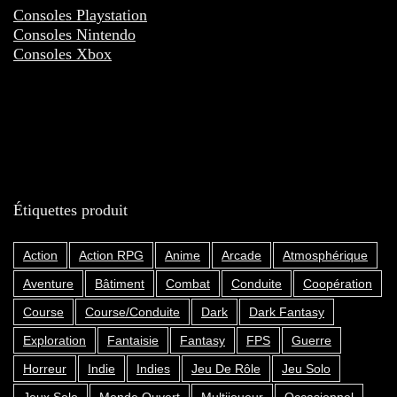
Consoles Playstation
Consoles Nintendo
Consoles Xbox
Étiquettes produit
Action
Action RPG
Anime
Arcade
Atmosphérique
Aventure
Bâtiment
Combat
Conduite
Coopération
Course
Course/Conduite
Dark
Dark Fantasy
Exploration
Fantaisie
Fantasy
FPS
Guerre
Horreur
Indie
Indies
Jeu De Rôle
Jeu Solo
Jeux Solo
Monde Ouvert
Multijoueur
Occasionnel