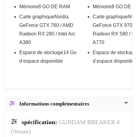
Mémoire
8 GO DE RAM
Mémoire
8 GO DE 
Carte graphique
Nvidia
Carte graphique
Nvi
GeForce GTX 760 / AMD
GeForce GTX 970 /
Radeon RX 280 / Intel Arc
Radeon RX 580 / Int
A380
A770
Espace de stockage
14 Go
Espace de stockage
d’espace disponible
d’espace disponible
Informations complémentaires
spécification:
GUNDAM BREAKER 4
(Steam)