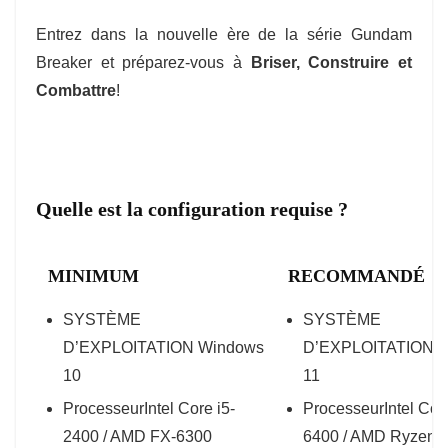
Entrez dans la nouvelle ère de la série Gundam
Breaker et préparez-vous à
Briser, Construire et
Combattre
!
Quelle est la configuration requise ?
MINIMUM
RECOMMANDÉ
SYSTÈME
SYSTÈME
D’EXPLOITATION
Windows
D’EXPLOITATION
W
10
11
Processeur
Intel Core i5-
Processeur
Intel Cor
2400 / AMD FX-6300
6400 / AMD Ryzen 