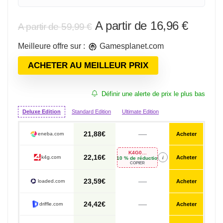
Le
Le
16,96
€
59,99
€
prix
prix
Meilleure offre sur :
gamesplanet.com
initial
actuel
était :
est :
ACHETER AU MEILLEUR PRIX
59,99 €.
16,96 
Définir une alerte de prix le plus bas
Deluxe Edition
Standard Edition
Ultimate Edition
—
21,88€
eneba.com
Acheter
K4G010X
22,16€
i
k4g.com
Acheter
-10 % de réduction
COPIER
—
23,59€
loaded.com
Acheter
—
24,42€
driffle.com
Acheter