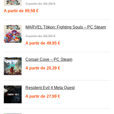
94,39
€
Le
Le
69,59
€
prix
prix
initial
actuel
MARVEL Tōkon: Fighting Souls – PC Steam
était :
est :
69,99
€
94,39 €.
69,59 €.
Le
Le
49,95
€
prix
prix
initial
actuel
Corsair Cove – PC Steam
était :
est :
20,39
€
69,99 €.
49,95 €.
Resident Evil 4 Meta Quest
27,99
€