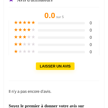
0.0
sur 5
★
★
★
★
★
0
★
★
★
★
★
0
★
★
★
★
★
0
★
★
★
★
★
0
★
★
★
★
★
0
LAISSER UN AVIS
Il n'y a pas encore d'avis.
Soyez le premier à donner votre avis sur