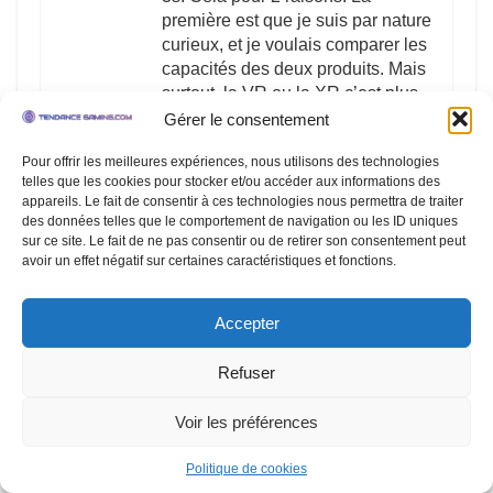
première est que je suis par nature
curieux, et je voulais comparer les
capacités des deux produits. Mais
surtout, la VR ou la XR c’est plus
Fun à plusieurs. Et je voulais
Gérer le consentement
partager ces moments avec mes
Pour offrir les meilleures expériences, nous utilisons des technologies
enfants. Ainsi, j’ai acheté un Quest
telles que les cookies pour stocker et/ou accéder aux informations des
3 à 529 Eur et un 3s à 329 Eur
appareils. Le fait de consentir à ces technologies nous permettra de traiter
histoire d’avoir un casque principal
des données telles que le comportement de navigation ou les ID uniques
avec tous nos jeux et un
sur ce site. Le fait de ne pas consentir ou de retirer son consentement peut
avoir un effet négatif sur certaines caractéristiques et fonctions.
secondaire pour les jeux que je
souhaite utiliser en « collaboratif ».
Niveau matériel :
Accepter
Ce qui est dit est annoncé est bien
présent en réalité. Le 3 bénéficie
Refuser
d’une netteté que le 3s n’a pas.
Mais le 3s n’a pas à rougir. Sa
Voir les préférences
0
qualité d’affichage est dans la
0
droite ligne des Quest 1 et 2. On va
Politique de cookies
Comparer
dire que si on n’a pas le 3 pour