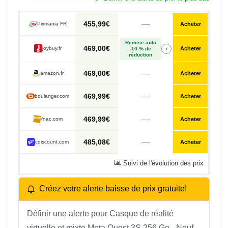
—
455,99€
Pixmania FR
Acheter
Remise auto
469,00€
i
joybuy.fr
Acheter
-10 % de
réduction
—
469,00€
amazon.fr
Acheter
—
469,99€
boulanger.com
Acheter
—
469,99€
fnac.com
Acheter
—
485,08€
cdiscount.com
Acheter
Suivi de l'évolution des prix
Créez votre alerte baisse de prix gratuite!
Définir une alerte pour Casque de réalité
virtuelle et mixte Meta Quest 3S 256 Go - Neuf -