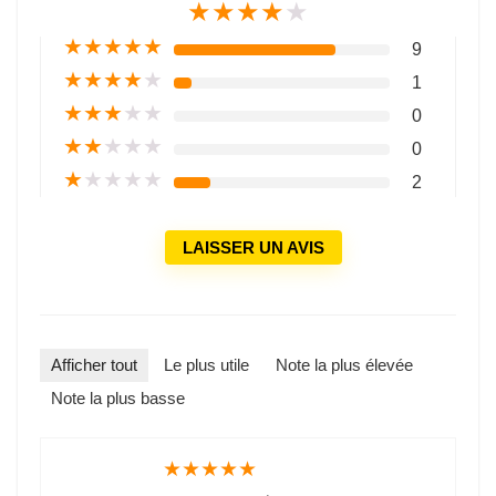
★
★
★
★
★
★
★
★
★
★
9
★
★
★
★
★
1
★
★
★
★
★
0
★
★
★
★
★
0
★
★
★
★
★
2
LAISSER UN AVIS
Afficher tout
Le plus utile
Note la plus élevée
Note la plus basse
★
★
★
★
★