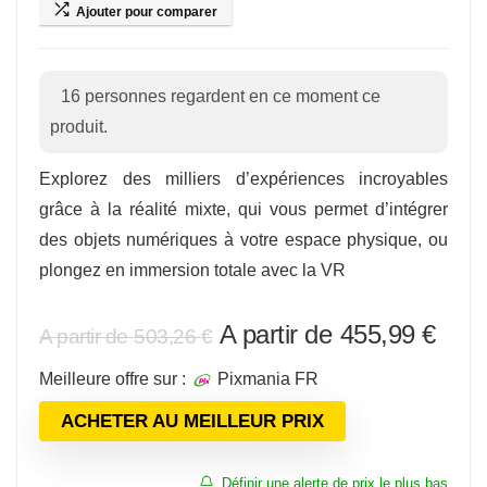
Ajouter pour comparer
16
personnes regardent en ce moment ce
produit.
Explorez des milliers d’expériences incroyables
grâce à la réalité mixte, qui vous permet d’intégrer
des objets numériques à votre espace physique, ou
plongez en immersion totale avec la VR
Le
Le
455,99
€
503,26
€
prix
prix
Meilleure offre sur :
Pixmania FR
initial
actu
était :
est :
ACHETER AU MEILLEUR PRIX
503,26 €.
455,
Définir une alerte de prix le plus bas