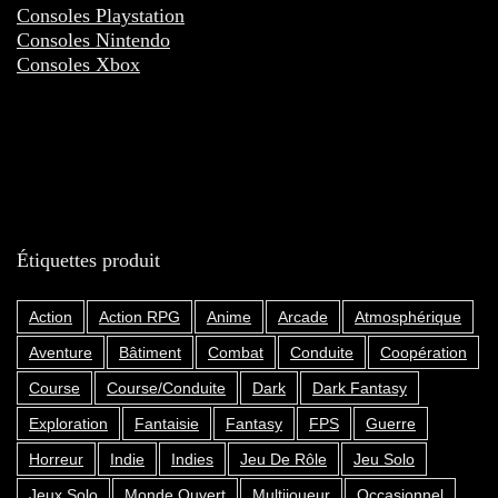
Consoles Playstation
Consoles Nintendo
Consoles Xbox
Étiquettes produit
Action
Action RPG
Anime
Arcade
Atmosphérique
Aventure
Bâtiment
Combat
Conduite
Coopération
Course
Course/Conduite
Dark
Dark Fantasy
Exploration
Fantaisie
Fantasy
FPS
Guerre
Horreur
Indie
Indies
Jeu De Rôle
Jeu Solo
Jeux Solo
Monde Ouvert
Multijoueur
Occasionnel