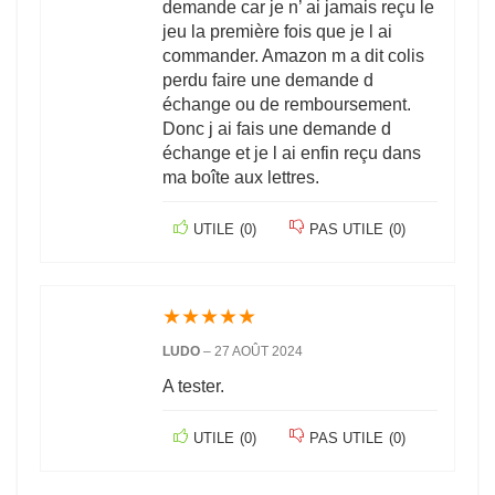
demande car je n’ ai jamais reçu le
jeu la première fois que je l ai
commander. Amazon m a dit colis
perdu faire une demande d
échange ou de remboursement.
Donc j ai fais une demande d
échange et je l ai enfin reçu dans
ma boîte aux lettres.
UTILE
(
0
)
PAS UTILE
(
0
)
★
★
★
★
★
LUDO
–
27 AOÛT 2024
A tester.
UTILE
(
0
)
PAS UTILE
(
0
)