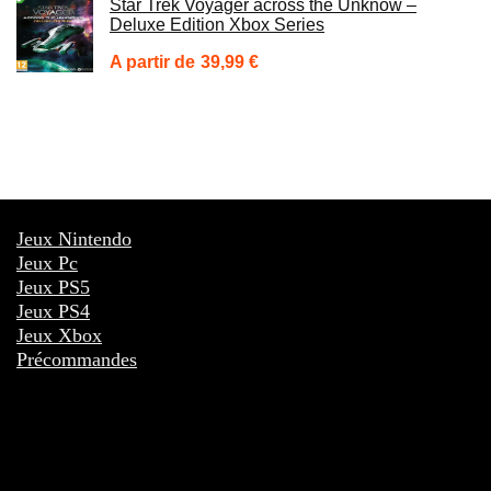
Star Trek Voyager across the Unknow –
Deluxe Edition Xbox Series
39,99
€
Jeux Nintendo
Jeux Pc
Jeux PS5
Jeux PS4
Jeux Xbox
Précommandes