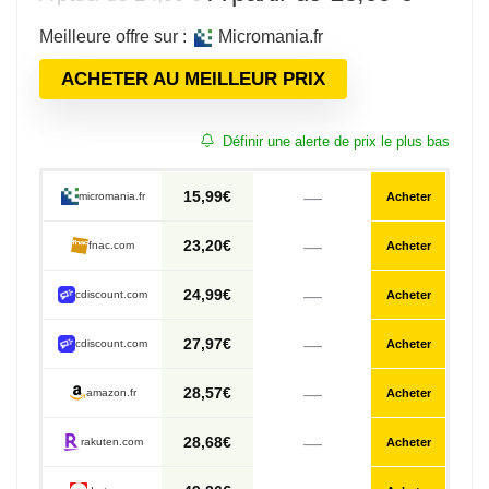
prix
prix
Meilleure offre sur :
micromania.fr
initial
actuel
était :
est :
ACHETER AU MEILLEUR PRIX
24,99 €.
15,99 
Définir une alerte de prix le plus bas
—
15,99€
micromania.fr
Acheter
—
23,20€
fnac.com
Acheter
—
24,99€
cdiscount.com
Acheter
—
27,97€
cdiscount.com
Acheter
—
28,57€
amazon.fr
Acheter
—
28,68€
rakuten.com
Acheter