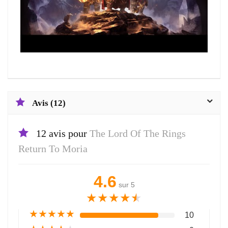
Avis (12)
12 avis pour
The Lord Of The Rings
Return To Moria
4.6
sur 5
★
★
★
★
★
★
★
★
★
★
10