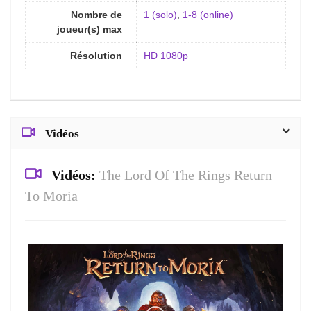
Nombre de
1 (solo)
,
1-8 (online)
joueur(s) max
Résolution
HD 1080p
Vidéos
Vidéos:
The Lord Of The Rings Return
To Moria