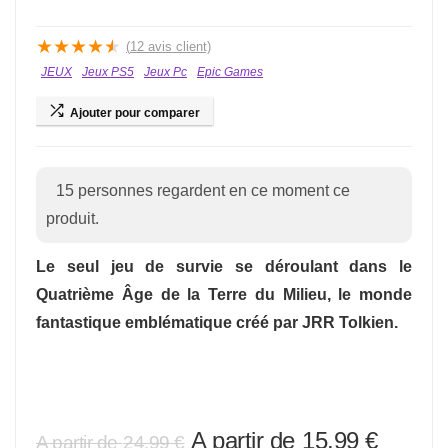
★
★
★
★
★
(
12
avis client)
JEUX
Jeux PS5
Jeux Pc
Epic Games
Ajouter pour comparer
15
personnes regardent en ce moment ce
produit.
Le seul jeu de survie se déroulant dans le
Quatrième Âge de la Terre du Milieu, le monde
fantastique emblématique créé par JRR Tolkien.
Le
Le
15,99
€
24,99
€