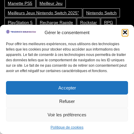
Manette PS5
Meilleur Jeu
Meilleurs Jeux Nintendo Switch 2025"
Nintendo Switch
PlayStation 5
Recharge Rapide
Rockstar
RPG
Réalité Virtuelle
Steam
Stratégies
Sélection 2025
Gérer le consentement
Top Jeux Switch Été 2025
Volant Xbox
Écrans Gaming
Pour offrir les meilleures expériences, nous utilisons des technologies
telles que les cookies pour stocker et/ou accéder aux informations des
Édition Digitale
appareils. Le fait de consentir à ces technologies nous permettra de traiter
des données telles que le comportement de navigation ou les ID uniques
sur ce site. Le fait de ne pas consentir ou de retirer son consentement peut
avoir un effet négatif sur certaines caractéristiques et fonctions.
Tendance Gaming
Accepter
Formulaire de contact
Refuser
Politique de confidentialité
Voir les préférences
Politique de cookies (UE)
0
0
Politique de cookies
Comparer
Conditions de retour