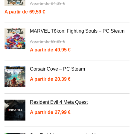
94,39
€
Le
Le
69,59
€
prix
prix
initial
actuel
MARVEL Tōkon: Fighting Souls – PC Steam
était :
est :
69,99
€
94,39 €.
69,59 €.
Le
Le
49,95
€
prix
prix
initial
actuel
Corsair Cove – PC Steam
était :
est :
20,39
€
69,99 €.
49,95 €.
Resident Evil 4 Meta Quest
27,99
€