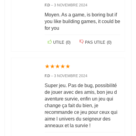
F.D
–
3 NOVEMBRE 2024
Moyen. As a game, is boring but if
you like building games, it could be
for you
UTILE
(
0
)
PAS UTILE
(
0
)
★
★
★
★
★
F.D
–
3 NOVEMBRE 2024
Super jeu. Pas de bug, possibilité
de jouer avec des amis, bon jeu d
aventure survie, enfin un jeu qui
change ça fait du bien, je
recommande ce jeu pour ceux qui
aime l univers du seigneur des
anneaux et la survie !