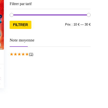
Filtrer par tarif
Prix
Prix
FILTRER
Prix :
10 €
—
30 €
min
max
Note moyenne
★
★
★
★
★
(1)
Le
€
prix
%
actuel
est :
11,03 €.