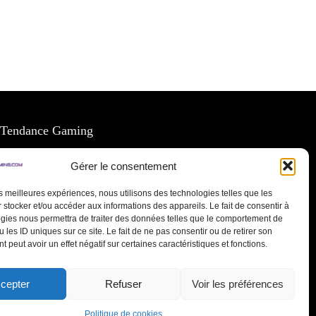
Tendance Gaming
Formulaire de contact
Gérer le consentement
Politique de confidentialité
les meilleures expériences, nous utilisons des technologies telles que les
 stocker et/ou accéder aux informations des appareils. Le fait de consentir à
gies nous permettra de traiter des données telles que le comportement de
Politique de cookies (UE)
 les ID uniques sur ce site. Le fait de ne pas consentir ou de retirer son
 peut avoir un effet négatif sur certaines caractéristiques et fonctions.
Conditions de retour
cepter
Refuser
Voir les préférences
Politique de cookies