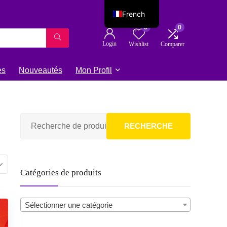
French
0
0
English
Login
Wishlist
Comparer
es
Nouveautés
Mon Profil
RECHERCHE
Catégories de produits
Sélectionner une catégorie