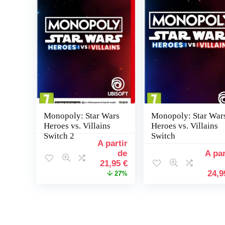
plus
ancien
Monopoly: Star Wars
Monopoly: Star War
Heroes vs. Villains
Heroes vs. Villains
Switch 2
Switch
Le
prix
initial
Le
21,95
€
était :
prix
24,
27%
29,99 €.
actuel
est :
21,95 €.