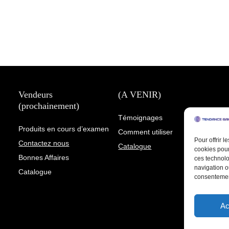
Vendeurs
(A VENIR)
(prochainement)
Témoignages
Produits en cours d’examen
Comment utiliser
Pour offrir 
Contactez nous
Catalogue
cookies pour
Bonnes Affaires
ces technolo
navigation ou
Catalogue
consentement
Ac