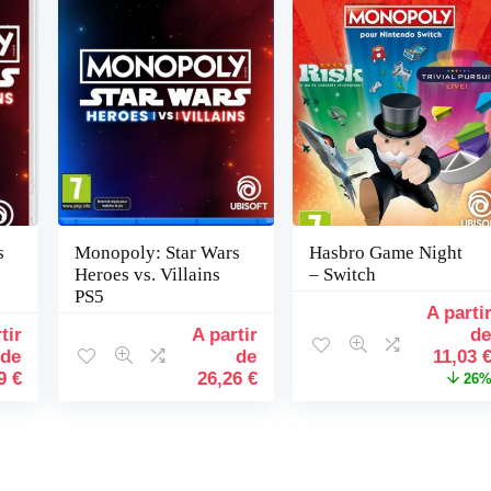
s
Monopoly: Star Wars
Hasbro Game Night
Heroes vs. Villains
– Switch
PS5
Le
prix
initial
11,03
était :
99
€
26,26
€
26
14,99 €.