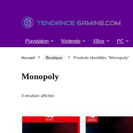
Playstation
Nintendo
XBox
PC
Accueil
Boutique
Produits identifiés “Monopoly”
Monopoly
Trié
4 résultats affichés
du
plus
récent
au