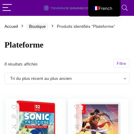
French
English
Accueil
Boutique
Produits identifiés “Plateforme”
Plateforme
Filtre
Trié
8 résultats affichés
du
Tri du plus récent au plus ancien
plus
récent
au
plus
ancien