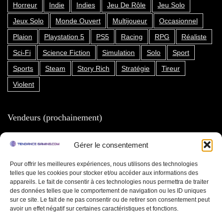
Horreur
Indie
Indies
Jeu De Rôle
Jeu Solo
Jeux Solo
Monde Ouvert
Multijoueur
Occasionnel
Plaion
Playstation 5
PS5
Racing
RPG
Réaliste
Sci-Fi
Science Fiction
Simulation
Solo
Sport
Sports
Steam
Story Rich
Stratégie
Tireur
Violent
Vendeurs (prochainement)
Produits en cours d’examen
Gérer le consentement
Contactez nous
Pour offrir les meilleures expériences, nous utilisons des technologies
Bonnes Affaires
telles que les cookies pour stocker et/ou accéder aux informations des
Catalogue
appareils. Le fait de consentir à ces technologies nous permettra de traiter
des données telles que le comportement de navigation ou les ID uniques
(A VENIR)
sur ce site. Le fait de ne pas consentir ou de retirer son consentement peut
avoir un effet négatif sur certaines caractéristiques et fonctions.