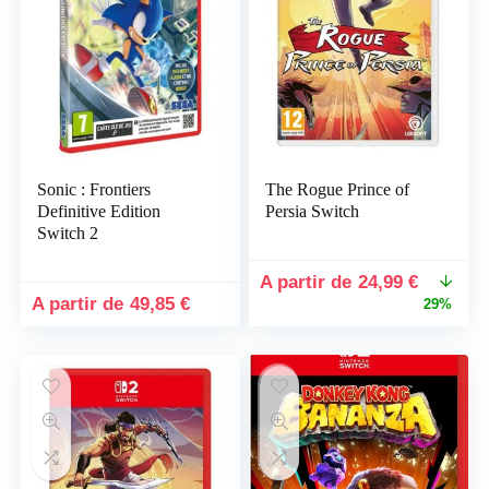
x
x
x
Sonic : Frontiers
The Rogue Prince of
Definitive Edition
Persia Switch
Switch 2
Le
Le
24,99
€
prix
prix
49,85
€
29%
initial
actuel
était :
est :
34,99 €.
24,99 €.