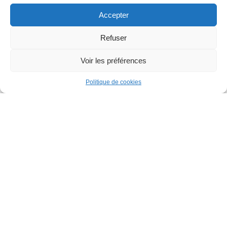
Témoignages
Accepter
Comment utiliser
Catalogue
Refuser
Voir les préférences
0
0
Politique de cookies
Comparer
Étiquettes
Battlefield
Casque VR
Chargeur PS5
Combat
Comparatif
Comparatif F458
Console
Dragon Ball Sparking Zero
EA Sports
Gaming Immersif