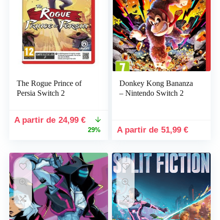
The Rogue Prince of
Donkey Kong Bananza
Persia Switch 2
– Nintendo Switch 2
Le
Le
24,99
€
prix
prix
51,99
€
29%
initial
actuel
était :
est :
34,99 €.
24,99 €.