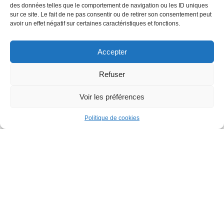
des données telles que le comportement de navigation ou les ID uniques
Horreur
Indie
Indies
Jeu De Rôle
Jeu Solo
sur ce site. Le fait de ne pas consentir ou de retirer son consentement peut
avoir un effet négatif sur certaines caractéristiques et fonctions.
Jeux Solo
Monde Ouvert
Multijoueur
Occasionnel
Plaion
Playstation 5
PS5
Racing
RPG
Réaliste
Accepter
Sci-Fi
Science Fiction
Simulation
Solo
Sport
Sports
Steam
Story Rich
Stratégie
Tireur
Refuser
Violent
Voir les préférences
0
0
Politique de cookies
Vendeurs (prochainement)
Comparer
Produits en cours d’examen
Contactez nous
Bonnes Affaires
Catalogue
(A VENIR)