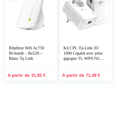
x
x
x
Répéteur Wifi Ac750
Kit CPL Tp-Link AV
Bi-bande – Re220 –
1000 Gigabit avec prise
Blanc Tp Link
gigogne TL-WPA7617
KIT
31,92
€
71,49
€