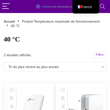
French
English
Accueil
Produit Température maximale de fonctionnement
40 °C
40 °C
Filtre
Trié
2 résultats affichés
du
Tri du plus récent au plus ancien
plus
récent
au
plus
ancien