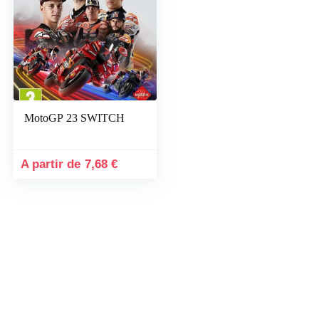
x
x
x
MotoGP 23 SWITCH
7,68
€