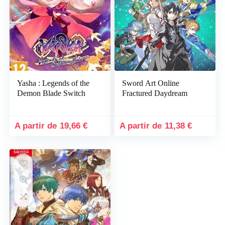
x
x
x
Yasha : Legends of the
Sword Art Online
Demon Blade Switch
Fractured Daydream
19,66
€
11,38
€