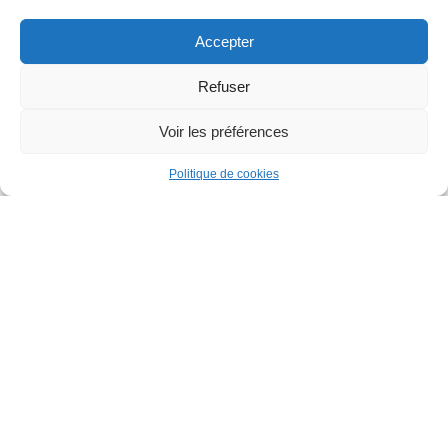
Accepter
Vendeurs (prochainement)
Refuser
Produits en cours d’examen
Voir les préférences
Contactez nous
0
0
Bonnes Affaires
Politique de cookies
Comparer
Catalogue
(A VENIR)
Témoignages
Comment utiliser
Catalogue