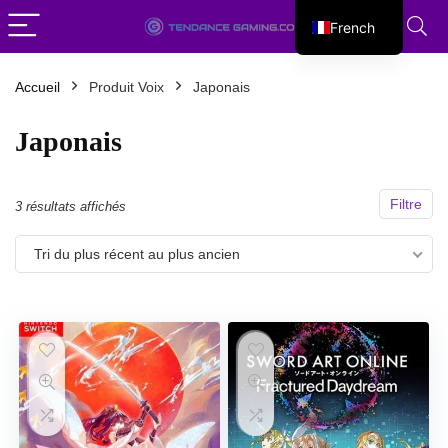
French
English
Accueil
Produit Voix
Japonais
Japonais
Filtre
Trié
3 résultats affichés
du
Tri du plus récent au plus ancien
plus
récent
au
plus
ancien