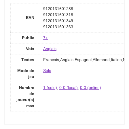
9120131601288
9120131601318
EAN
9120131601349
9120131601363
Public
7+
Voix
Anglais
Textes
Français,Anglais,Espagnol,Allemand,Italien,Né
Mode de
Solo
jeu
Nombre
1 (solo)
,
0-0 (local)
,
0-0 (online)
de
joueur(s)
max