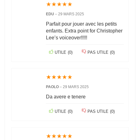
★
★
★
★
★
EDU
–
29 MARS 2025
Parfait pour jouer avec les petits
enfants. Extra point for Christopher
Lee’s voiceover!!!!!
UTILE
(
0
)
PAS UTILE
(
0
)
★
★
★
★
★
PAOLO
–
29 MARS 2025
Da avere e tenere
UTILE
(
0
)
PAS UTILE
(
0
)
★
★
★
★
★