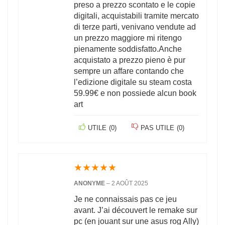
preso a prezzo scontato e le copie
digitali, acquistabili tramite mercato
di terze parti, venivano vendute ad
un prezzo maggiore mi ritengo
pienamente soddisfatto.Anche
acquistato a prezzo pieno è pur
sempre un affare contando che
l’edizione digitale su steam costa
59.99€ e non possiede alcun book
art
UTILE
(
0
)
PAS UTILE
(
0
)
★
★
★
★
★
ANONYME
–
2 AOÛT 2025
Je ne connaissais pas ce jeu
avant. J’ai découvert le remake sur
pc (en jouant sur une asus rog Ally)