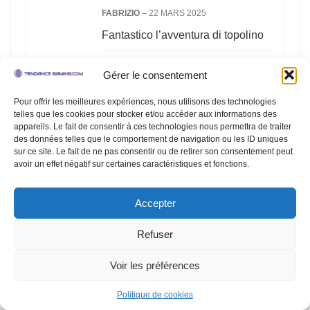
FABRIZIO
–
22 MARS 2025
Fantastico l’avventura di topolino
UTILE
(
0
)
PAS UTILE
(
0
)
Gérer le consentement
Pour offrir les meilleures expériences, nous utilisons des technologies
telles que les cookies pour stocker et/ou accéder aux informations des
★
★
★
★
★
appareils. Le fait de consentir à ces technologies nous permettra de traiter
des données telles que le comportement de navigation ou les ID uniques
GUILMOT MARIETTE
–
22 MARS 2025
sur ce site. Le fait de ne pas consentir ou de retirer son consentement peut
avoir un effet négatif sur certaines caractéristiques et fonctions.
Il. Est bien le jeux
UTILE
(
0
)
PAS UTILE
(
0
)
Accepter
Refuser
★
★
★
★
★
Voir les préférences
STEFFIE
–
22 MARS 2025
0
0
Politique de cookies
Disney Epic Mickey: Rebrushed –
Comparer