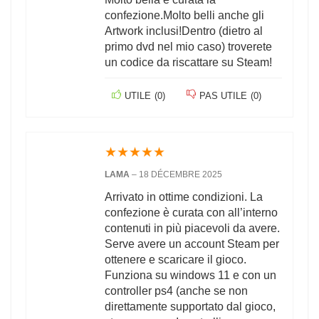
confezione.Molto belli anche gli
Artwork inclusi!Dentro (dietro al
primo dvd nel mio caso) troverete
un codice da riscattare su Steam!
UTILE
(
0
)
PAS UTILE
(
0
)
★
★
★
★
★
LAMA
–
18 DÉCEMBRE 2025
Arrivato in ottime condizioni. La
confezione è curata con all’interno
contenuti in più piacevoli da avere.
Serve avere un account Steam per
ottenere e scaricare il gioco.
Funziona su windows 11 e con un
controller ps4 (anche se non
direttamente supportato dal gioco,