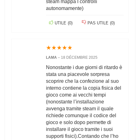
steam mappa I controlli
autonomamente)
UTILE
(
0
)
PAS UTILE
(
0
)
★
★
★
★
★
LAMA
–
18 DÉCEMBRE 2025
Nonostante i due giorni di ritardo è
stata una piacevole sorpresa
scoprire che la confezione al suo
interno contiene la copia fisica del
gioco come ai vecchi tempi
(nonostante l’installazione
avvenga tramite steam il quale
richiede comunque il codice del
gioco e solo dopo permette di
installare il gioco tramite i suoi
supporti fisici).Contando che l’ho