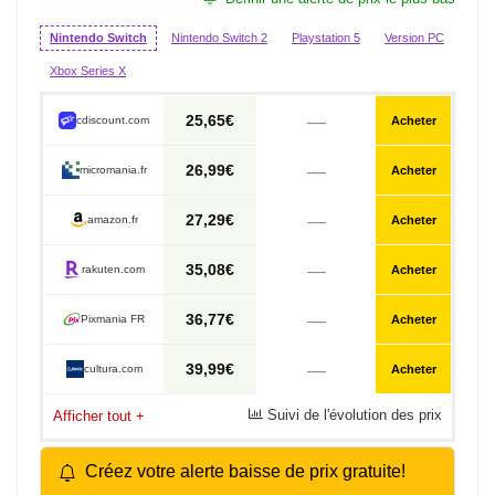
Nintendo Switch
Nintendo Switch 2
Playstation 5
Version PC
Xbox Series X
—
25,65€
cdiscount.com
Acheter
—
26,99€
micromania.fr
Acheter
—
27,29€
amazon.fr
Acheter
—
35,08€
rakuten.com
Acheter
—
36,77€
Pixmania FR
Acheter
—
39,99€
cultura.com
Acheter
Suivi de l'évolution des prix
Afficher tout
+
Créez votre alerte baisse de prix gratuite!