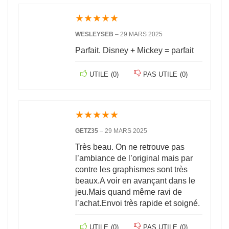
★
★
★
★
★
WESLEYSEB
–
29 MARS 2025
Parfait. Disney + Mickey = parfait
UTILE
(
0
)
PAS UTILE
(
0
)
★
★
★
★
★
GETZ35
–
29 MARS 2025
Très beau. On ne retrouve pas
l’ambiance de l’original mais par
contre les graphismes sont très
beaux.A voir en avançant dans le
jeu.Mais quand même ravi de
l’achat.Envoi très rapide et soigné.
UTILE
(
0
)
PAS UTILE
(
0
)