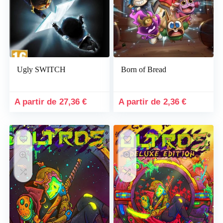
Ugly SWITCH
Born of Bread
27,36
€
2,36
€