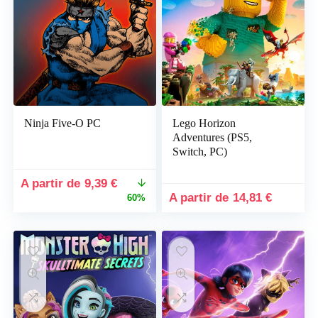
x
x
x
Ninja Five-O PC
Lego Horizon
Adventures (PS5,
Switch, PC)
Le
Le
9,39
€
prix
prix
14,81
€
60%
initial
actuel
était :
est :
23,59 €.
9,39 €.