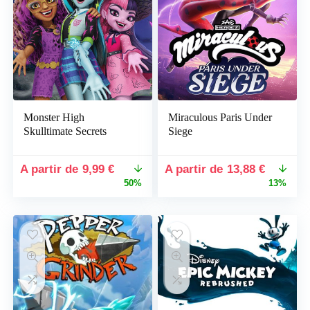
Monster High
Miraculous Paris Under
Skulltimate Secrets
Siege
Le
Le
Le
Le
9,99
€
13,88
€
prix
prix
prix
prix
50%
13%
initial
actuel
initial
actuel
était :
est :
était :
est :
19,99 €.
9,99 €.
15,88 €.
13,88 €.