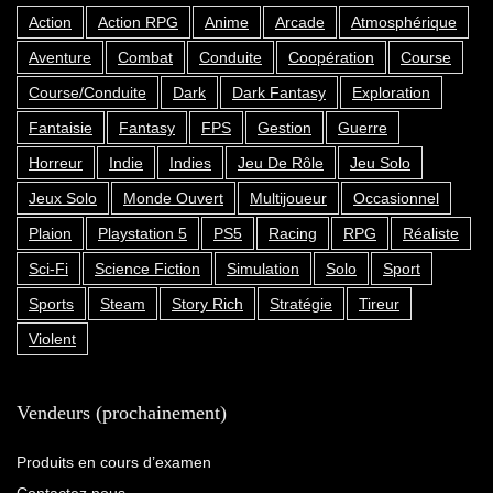
Action
Action RPG
Anime
Arcade
Atmosphérique
Aventure
Combat
Conduite
Coopération
Course
Course/Conduite
Dark
Dark Fantasy
Exploration
Fantaisie
Fantasy
FPS
Gestion
Guerre
Horreur
Indie
Indies
Jeu De Rôle
Jeu Solo
Jeux Solo
Monde Ouvert
Multijoueur
Occasionnel
Plaion
Playstation 5
PS5
Racing
RPG
Réaliste
Sci-Fi
Science Fiction
Simulation
Solo
Sport
Sports
Steam
Story Rich
Stratégie
Tireur
Violent
Vendeurs (prochainement)
Produits en cours d’examen
Contactez nous