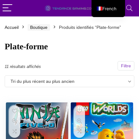
French
English
Accueil
Boutique
Produits identifiés “Plate-forme”
Plate-forme
Filtre
Trié
11 résultats affichés
du
Tri du plus récent au plus ancien
plus
récent
au
plus
ancien